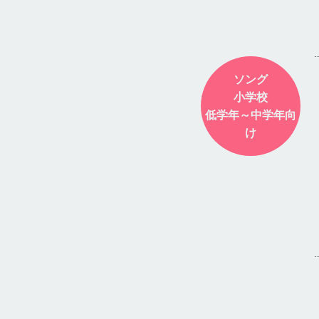
ソング
小学校
低学年～中学年向
け