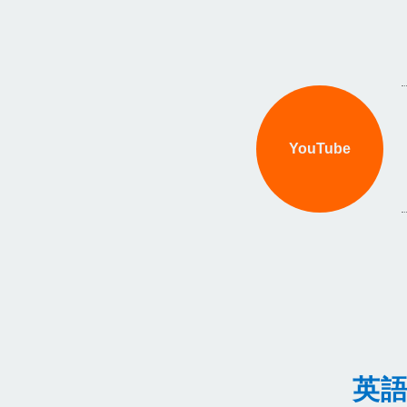
YouTube
英