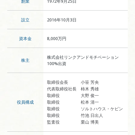
創業
1972年9月25日
設立
2016年10月3日
資本金
8,000万円
株式会社リンクアンドモチベーション
株主
100%出資
取締役会長
小笹 芳央
代表取締役社長
柿木 秀雄
取締役
大野 俊一
役員構成
取締役
松本 清一
取締役
ソルトハウス・ケビン
取締役
竹池 日出人
監査役
栗山 博美